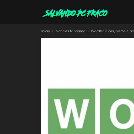
Salvando
Início
Noticias Nintendo
Wordle: Dicas, pistas e re
PC
Fraco