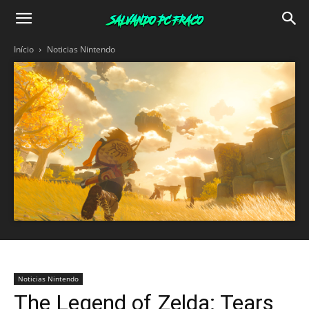
Salvando
Início
Noticias Nintendo
PC
Fraco
Noticias Nintendo
The Legend of Zelda: Tears