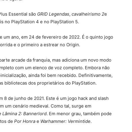
Plus Essential são
GRID Legendas
,
cavalheirismo 2
e
is no PlayStation 4 e no PlayStation 5.
e um ano, em 24 de fevereiro de 2022. É o quinto jogo
orrida e o primeiro a estrear no Origin.
parte arcade da franquia, mas adiciona um novo modo
 completo com um elenco de voz completo. Embora não
inicialização, ainda foi bem recebido. Definitivamente,
s bibliotecas dos proprietários do PlayStation.
m 8 de junho de 2021. Este é um jogo hack and slash
em um cenário medieval. Como tal, surge em
 Lâmina 2: Bannerlord
. Em menor grau, também pode
stos de
Por Honra
e
Warhammer: Vermintide
.