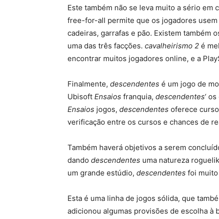
Este também não se leva muito a sério em
free-for-all permite que os jogadores usem
cadeiras, garrafas e pão. Existem também
uma das três facções.
cavalheirismo 2
é mel
encontrar muitos jogadores online, e a Pla
Finalmente,
descendentes
é um jogo de mou
Ubisoft
Ensaios
franquia,
descendentes
‘ o
Ensaios
jogos,
descendentes
oferece cursos
verificação entre os cursos e chances de rea
Também haverá objetivos a serem concluíd
dando
descendentes
uma natureza roguelik
um grande estúdio,
descendentes
foi muito
Esta é uma linha de jogos sólida, que tamb
adicionou algumas provisões de escolha à bi