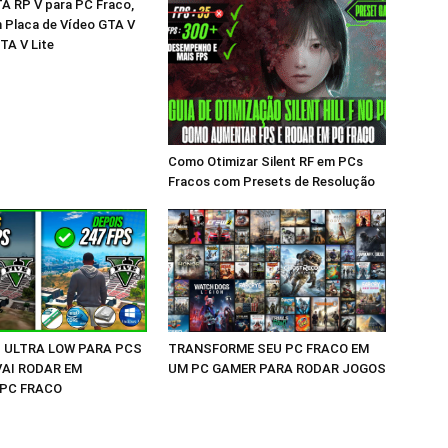
A RP V para PC Fraco,
 Placa de Vídeo GTA V
TA V Lite
Como Otimizar Silent RF em PCs
Fracos com Presets de Resolução
D ULTRA LOW PARA PCS
TRANSFORME SEU PC FRACO EM
VAI RODAR EM
UM PC GAMER PARA RODAR JOGOS
PC FRACO