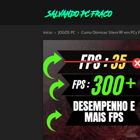
Salvando
Início
JOGOS PC
Como Otimizar Silent RF em PCs 
PC
Fraco