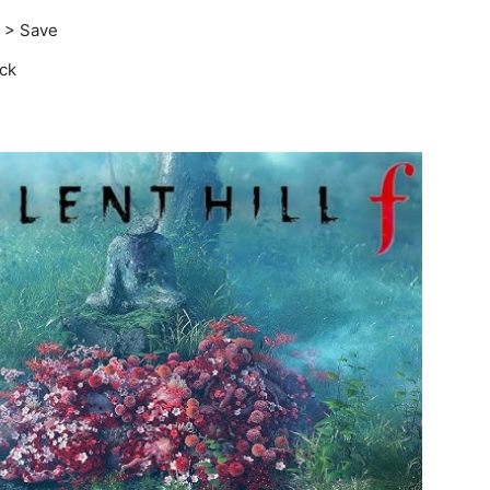
 > Save
ack