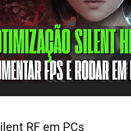
ilent RF em PCs