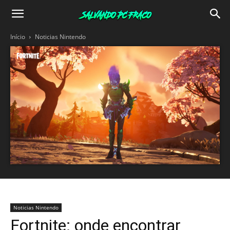
Salvando
Início
Noticias Nintendo
PC
Fraco
Noticias Nintendo
Fortnite: onde encontrar