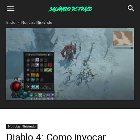
Salvando
Início
Noticias Nintendo
PC
Fraco
Noticias Nintendo
Diablo 4: Como invocar