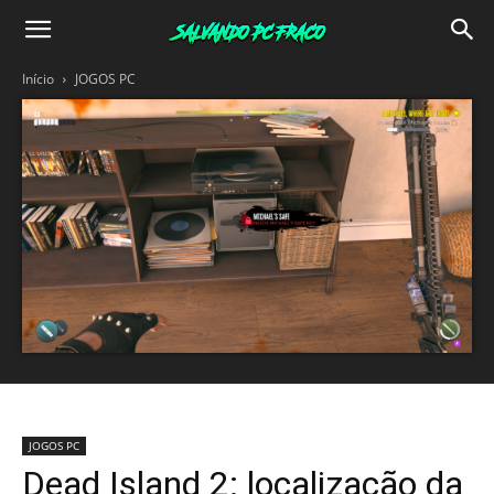
Salvando
Início
JOGOS PC
PC
Fraco
JOGOS PC
Dead Island 2: localização da