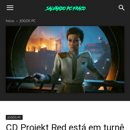
Salvando
Início
JOGOS PC
PC
Fraco
JOGOS PC
CD Projekt Red está em turnê