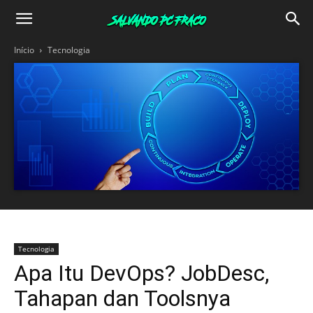
Salvando
Início
Tecnologia
PC
Fraco
Tecnologia
Apa Itu DevOps? JobDesc,
Tahapan dan Toolsnya