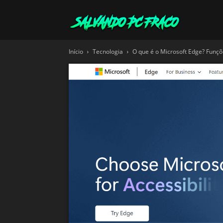
Salvando
Início
Tecnologia
O que é o Microsoft Edge? Funç
PC
Fraco