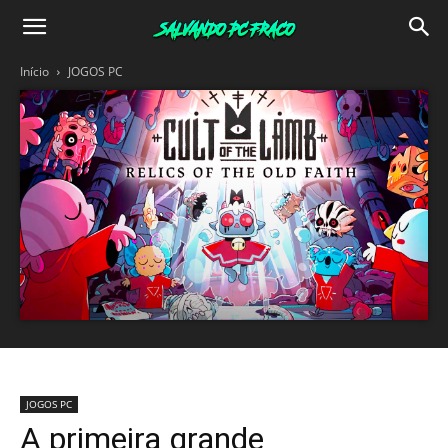
Salvando
Início
JOGOS PC
PC
Fraco
JOGOS PC
A primeira grande