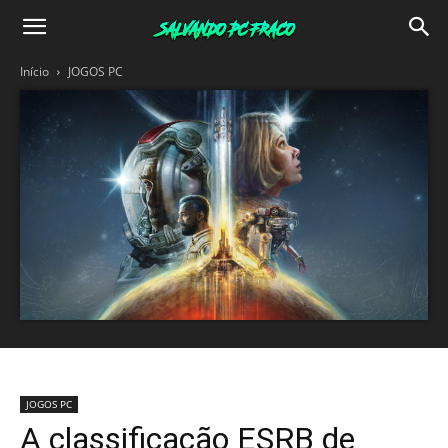
Salvando
Início
JOGOS PC
PC
Fraco
JOGOS PC
A classificação ESRB de