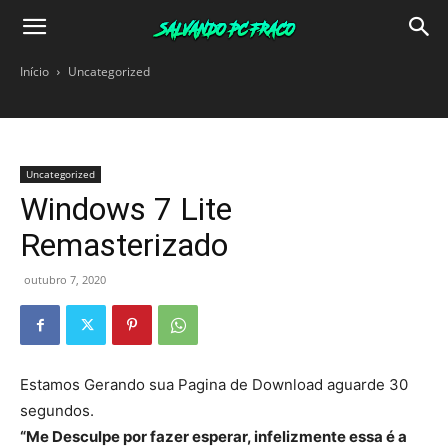
Salvando
Início
Uncategorized
PC
Uncategorized
Fraco
Windows 7 Lite
Remasterizado
outubro 7, 2020
Estamos Gerando sua Pagina de Download aguarde
30
segundos.
“Me Desculpe por fazer esperar, infelizmente essa é a