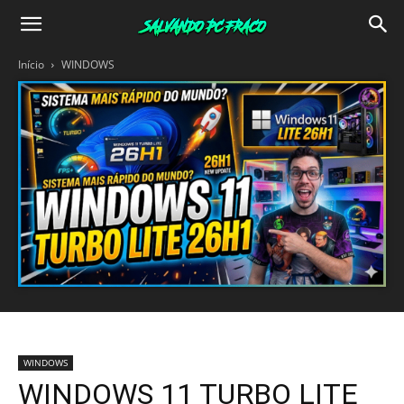
Salvando
Início
WINDOWS
PC
Fraco
WINDOWS
WINDOWS 11 TURBO LITE