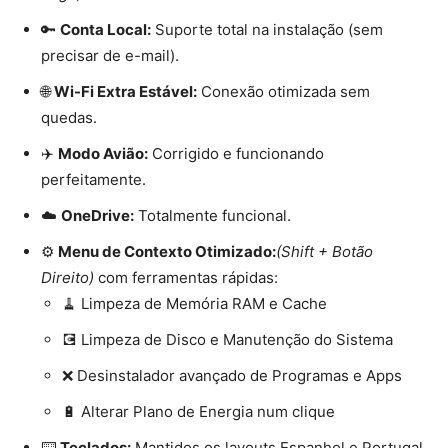
🔑
Conta Local:
Suporte total na instalação (sem
precisar de e-mail).
🌐
Wi-Fi Extra Estável:
Conexão otimizada sem
quedas.
✈️
Modo Avião:
Corrigido e funcionando
perfeitamente.
☁️
OneDrive:
Totalmente funcional.
⚙️
Menu de Contexto Otimizado:
(Shift + Botão
Direito)
com ferramentas rápidas:
🧹 Limpeza de Memória RAM e Cache
💽 Limpeza de Disco e Manutenção do Sistema
❌ Desinstalador avançado de Programas e Apps
🔋 Alterar Plano de Energia num clique
⌨️
Teclados:
Mantidos os layouts Espanhol e Portugal.