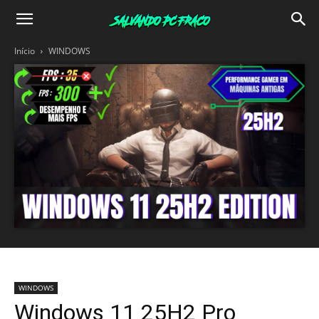
Salvando
Início
WINDOWS
PC
Fraco
WINDOWS
Windows 11 25H2 Pro