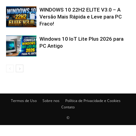
WINDOWS 10 22H2 ELITE V3.0 – A
Versão Mais Rápida e Leve para PC
Fraco!
Windows 10 IoT Lite Plus 2026 para
PC Antigo
Termos de Uso
Sobre nos
Política de Privacidade e Cookies
Contato
©