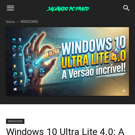
Salvando
Início
WINDOWS
PC
Fraco
WINDOWS
Windows 10 Ultra Lite 4.0: A