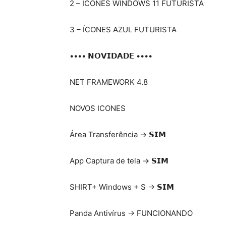
2 – ÍCONES WINDOWS 11 FUTURISTA
3 – ÍCONES AZUL FUTURISTA
•••• 𝗡𝗢𝗩𝗜𝗗𝗔𝗗𝗘 ••••
NET FRAMEWORK 4.8
NOVOS ICONES
Área Transferência -> 𝗦𝗜𝗠
App Captura de tela -> 𝗦𝗜𝗠
SHIRT+ Windows + S -> 𝗦𝗜𝗠
Panda Antivírus -> FUNCIONANDO