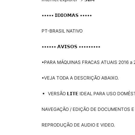
••••• 𝗜𝗗𝗜𝗢𝗠𝗔𝗦 •••••
PT-BRASIL NATIVO
•••••• 𝗔𝗩𝗜𝗦𝗢𝗦 •••••••••
•PARA MÁQUINAS FRACAS ATUAIS 2016 a 
•VEJA TODA A DESCRIÇÃO ABAIXO.
VERSÃO 𝗟𝗜𝗧𝗘 IDEAL PARA USO DOMÉS
NAVEGAÇÃO / EDIÇÃO DE DOCUMENTOS E
REPRODUÇÃO DE AUDIO E VIDEO.