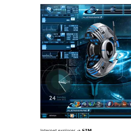
Internet explorer -> 𝗦𝗜𝗠