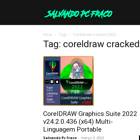
Salvando
Início
Tags
Coreldraw cracked 2022
PC
Tag: coreldraw cracke
Fraco
CorelDRAW Graphics Suite 2022
v24.2.0.436 (x64) Multi-
Linguagem Portable
Salvando Pc Fraco
-
março 3, 2023