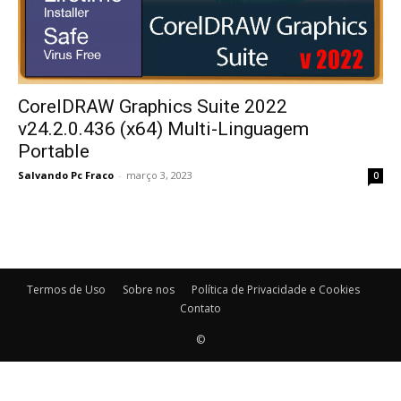
CorelDRAW Graphics Suite 2022
v24.2.0.436 (x64) Multi-Linguagem
Portable
Salvando Pc Fraco
-
março 3, 2023
0
Termos de Uso
Sobre nos
Política de Privacidade e Cookies
Contato
©