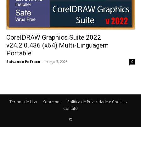
CorelDRAW Graphics Suite 2022
v24.2.0.436 (x64) Multi-Linguagem
Portable
Salvando Pc Fraco
-
março 3, 2023
0
Termos de Uso
Sobre nos
Política de Privacidade e Cookies
Contato
©