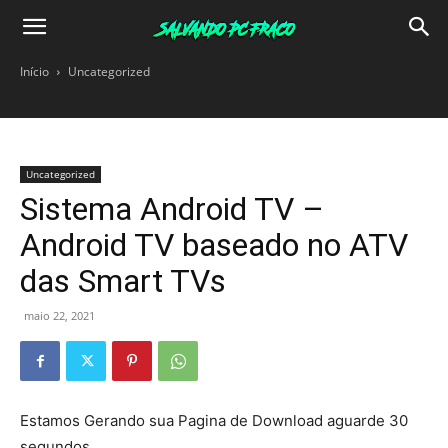
Salvando
Início
Uncategorized
PC
Uncategorized
Fraco
Sistema Android TV –
Android TV baseado no ATV
das Smart TVs
maio 22, 2021
Estamos Gerando sua Pagina de Download aguarde
30
segundos.