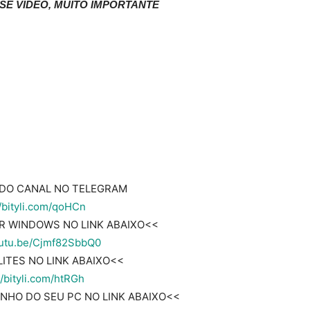
SSE VIDEO, MUITO IMPORTANTE
 DO CANAL NO TELEGRAM
//bityli.com/qoHCn
R WINDOWS NO LINK ABAIXO<<
outu.be/Cjmf82SbbQ0
ITES NO LINK ABAIXO<<
//bityli.com/htRGh
HO DO SEU PC NO LINK ABAIXO<<