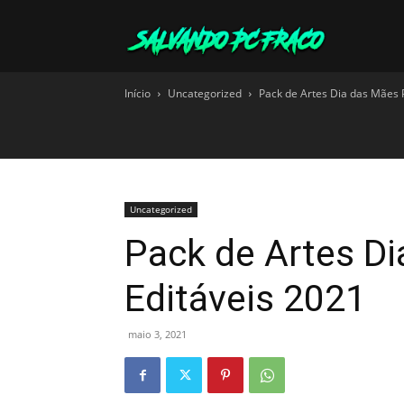
Salvando
Início
Uncategorized
Pack de Artes Dia das Mães 
PC
Fraco
Uncategorized
Pack de Artes D
Editáveis 2021
maio 3, 2021