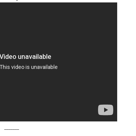
_______