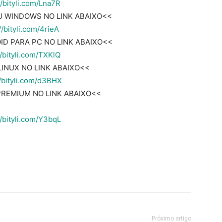
//bityli.com/Lna7R
U WINDOWS NO LINK ABAIXO<<
//bityli.com/4rieA
D PARA PC NO LINK ABAIXO<<
//bityli.com/TXKlQ
INUX NO LINK ABAIXO<<
//bityli.com/d3BHX
REMIUM NO LINK ABAIXO<<
//bityli.com/Y3bqL
Próximo artigo