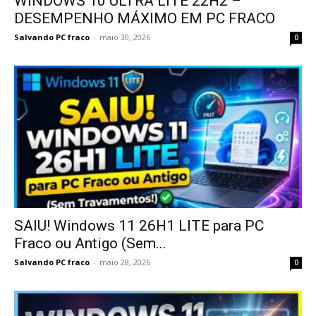
WINDOWS 10 ULTRA LITE 22H2 –
DESEMPENHO MÁXIMO EM PC FRACO
Salvando PC fraco
-
maio 30, 2026
0
SAIU! Windows 11 26H1 LITE para PC
Fraco ou Antigo (Sem...
Salvando PC fraco
-
maio 28, 2026
0