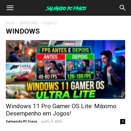
Salvando
Início
WINDOWS
Página 2
WINDOWS
PC
Fraco
Windows 11 Pro Gamer OS Lite: Máximo
Desempenho em Jogos!
Salvando PC fraco
-
junho 9, 2026
0